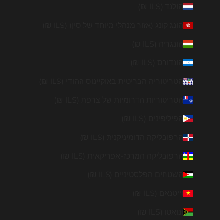
הולנד (ILS ₪)
הונג קונג (אזור מנהלי מיוחד של סין) (ILS ₪)
הונגריה (ILS ₪)
הונדורס (ILS ₪)
הטריטוריה הבריטית באוקיינוס ההודי (ILS ₪)
הטריטוריות הדרומיות של צרפת (ILS ₪)
הפיליפינים (ILS ₪)
הרפובליקה הדומיניקנית (ILS ₪)
הרפובליקה המרכז-אפריקאית (ILS ₪)
השטחים הפלסטיניים (ILS ₪)
וייטנאם (ILS ₪)
ונואטו (ILS ₪)