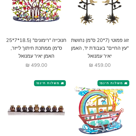

הוסף לעגלה
הוסף לעגלה
חנוכייה "רימונים" (18.5*7*25
זוג פמוטי (7*20 ס"מ) נחושת
ס"מ) ממתכת חיתוך לייזר,
"עץ החיים" בעבודת יד, האמן
האמן יאיר עמנואל
יאיר עמנואל
מחיר מבצע
מחיר מבצע
499.00 ₪
459.00 ₪
משלוח חינם!
משלוח חינם!
🚚
🚚