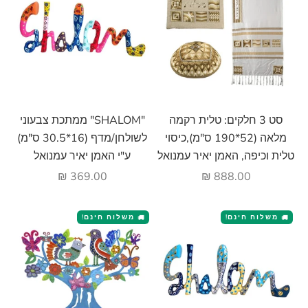
הוסף לעגלה
הוסף לעגלה
סט 3 חלקים: טלית רקמה
"SHALOM" ממתכת צבעוני
מלאה (52*190 ס"מ),כיסוי
לשולחן/מדף (16*30.5 ס"מ)
טלית וכיפה, האמן יאיר עמנואל
ע"י האמן יאיר עמנואל
מחיר מבצע
מחיר מבצע
369.00 ₪
888.00 ₪
משלוח חינם!
משלוח חינם!
🚚
🚚