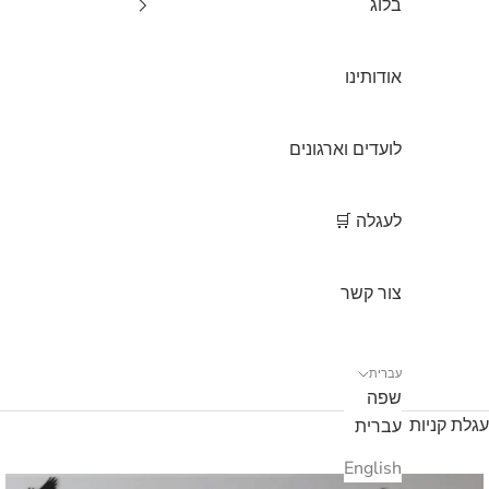
בלוג
אודותינו
לועדים וארגונים
לעגלה 🛒
צור קשר
עברית
שפה
עגלת קניות
עברית
English