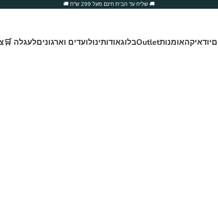
🚚 שליח עד הבית חינם מעל 299 ש"ח 🚚
ם
יודאיקה
אומנות
Outlet
בלוג
אודותינו
לועדים וארגונים
לעגלה 🛒
צ