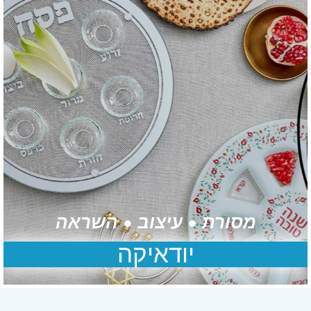
מסורת • עיצוב • השראה
יודאיקה