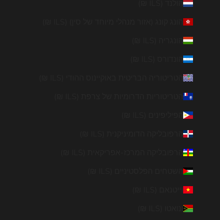
הולנד (ILS ₪)
הונג קונג (אזור מנהלי מיוחד של סין) (ILS ₪)
הונגריה (ILS ₪)
הונדורס (ILS ₪)
הטריטוריה הבריטית באוקיינוס ההודי (ILS ₪)
הטריטוריות הדרומיות של צרפת (ILS ₪)
הפיליפינים (ILS ₪)
הרפובליקה הדומיניקנית (ILS ₪)
הרפובליקה המרכז-אפריקאית (ILS ₪)
השטחים הפלסטיניים (ILS ₪)
וייטנאם (ILS ₪)
ונואטו (ILS ₪)