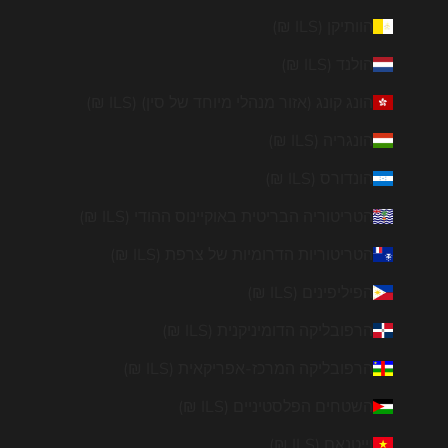
הוותיקן (ILS ₪)
הולנד (ILS ₪)
הונג קונג (אזור מנהלי מיוחד של סין) (ILS ₪)
הונגריה (ILS ₪)
הונדורס (ILS ₪)
הטריטוריה הבריטית באוקיינוס ההודי (ILS ₪)
הטריטוריות הדרומיות של צרפת (ILS ₪)
הפיליפינים (ILS ₪)
הרפובליקה הדומיניקנית (ILS ₪)
הרפובליקה המרכז-אפריקאית (ILS ₪)
השטחים הפלסטיניים (ILS ₪)
וייטנאם (ILS ₪)